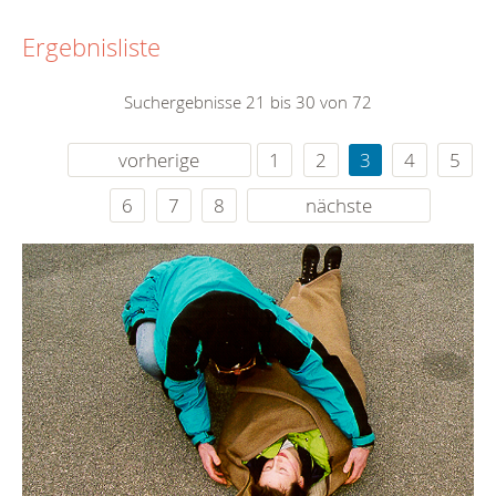
Ergebnisliste
Suchergebnisse 21 bis 30 von 72
vorherige
1
2
3
4
5
6
7
8
nächste