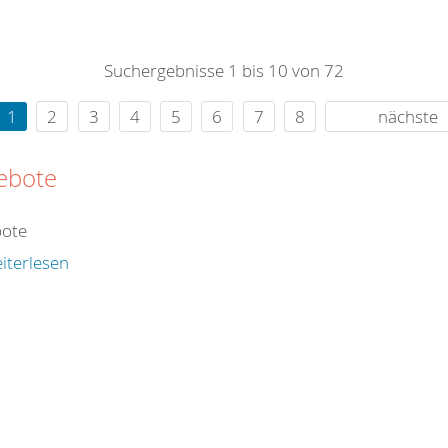
0
365
0
r Sie
Suchergebnisse 1 bis 10 von 72
rei
ie Uhr
1
2
3
4
5
6
7
8
nächste
ebote
ote
iterlesen