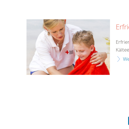
Erfr
Erfri
Kälte
We