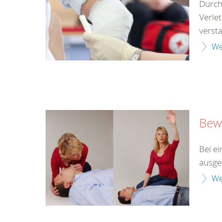
Durch
Verle
versta
We
Bewu
Bei ei
ausges
We