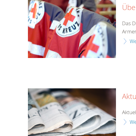
Übe
Das D
Armen
We
Aktu
Aktuel
We