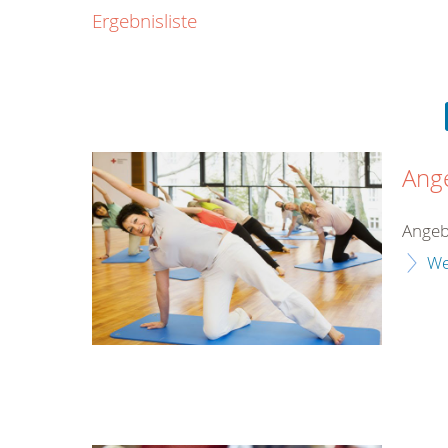
0800
Ergebnisliste
00
Infos fü
kostenf
rund um d
Ang
Angeb
We