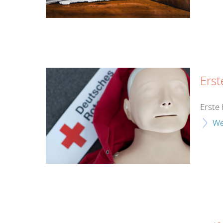
Erst
Erste 
We