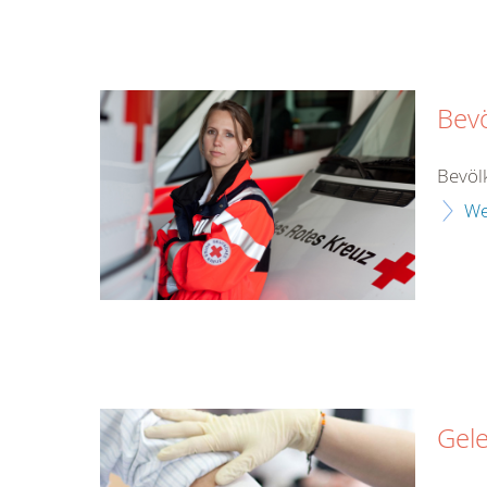
Bev
Bevöl
We
Gel