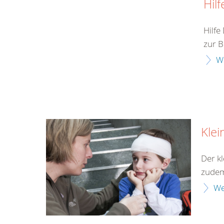
Hilf
Hilfe
zur 
W
Klei
Der kl
zudem 
We