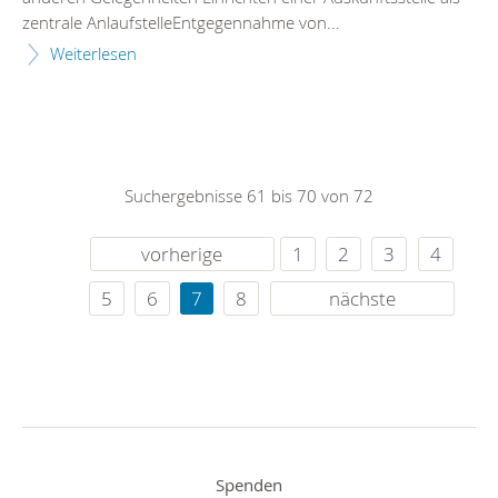
zentrale AnlaufstelleEntgegennahme von...
Weiterlesen
Suchergebnisse 61 bis 70 von 72
vorherige
1
2
3
4
5
6
7
8
nächste
Spenden