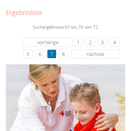
Ergebnisliste
Suchergebnisse 61 bis 70 von 72
vorherige
1
2
3
4
5
6
7
8
nächste