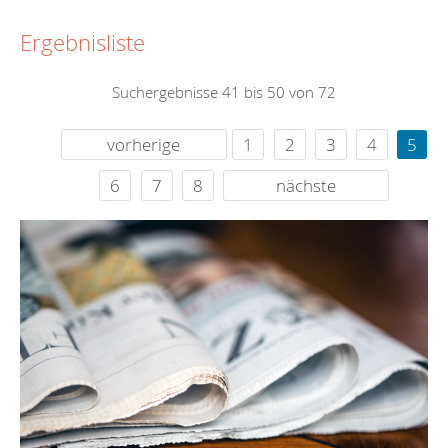
Ergebnisliste
Suchergebnisse 41 bis 50 von 72
vorherige
1
2
3
4
5
6
7
8
nächste