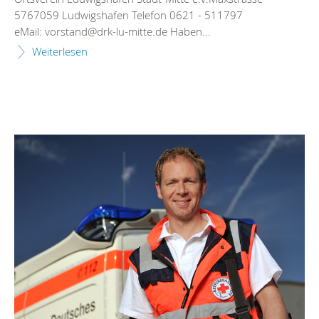
5767059 Ludwigshafen Telefon 0621 - 511797
eMail: vorstand@drk-lu-mitte.de Haben...
Weiterlesen