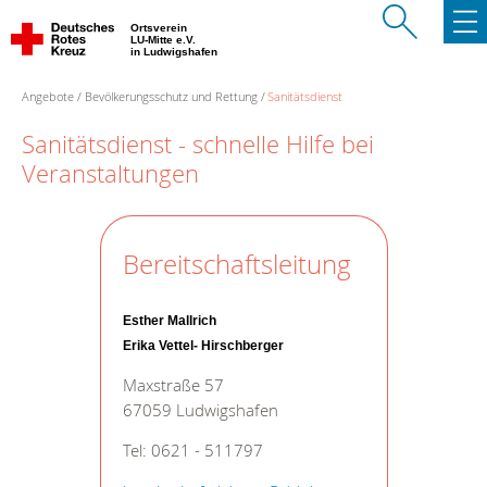
Ortsverein
LU-Mitte e.V.
in Ludwigshafen
Angebote
Bevölkerungsschutz und Rettung
Sanitätsdienst
Sanitätsdienst - schnelle Hilfe bei
Veranstaltungen
Bereitschaftsleitung
Esther Mallrich
Erika Vettel- Hirschberger
Maxstraße 57
67059 Ludwigshafen
Tel: 0621 - 511797