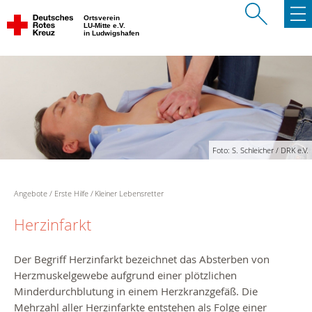
Ortsverein
LU-Mitte e.V.
in Ludwigshafen
Foto: S. Schleicher / DRK e.V.
Angebote
Erste Hilfe
Kleiner Lebensretter
Herzinfarkt
Der Begriff Herzinfarkt bezeichnet das Absterben von
Herzmuskelgewebe aufgrund einer plötzlichen
Minderdurchblutung in einem Herzkranzgefäß. Die
Mehrzahl aller Herzinfarkte entstehen als Folge einer