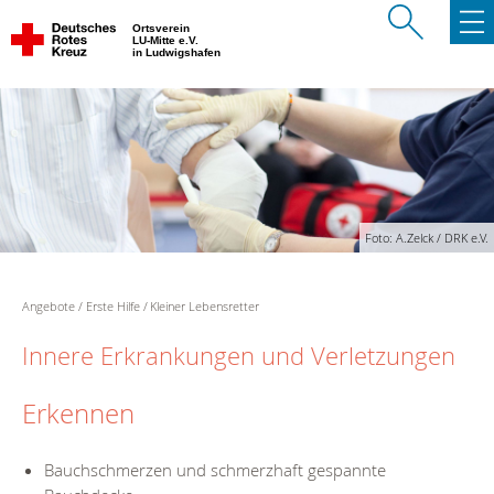
Ortsverein
LU-Mitte e.V.
in Ludwigshafen
Foto: A.Zelck / DRK e.V.
Angebote
Erste Hilfe
Kleiner Lebensretter
Innere Erkrankungen und Verletzungen
Erkennen
Bauchschmerzen und schmerzhaft gespannte